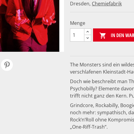
Dresden,
Chemiefabrik
Menge
IN DEN WA

The Monsters sind ein wilde
verschlafenen Kleinstadt-Ha
Doch wie beschreibt man Th
Psychobilly? Elemente davon
trifft nicht ganz den Kern. P
Grindcore, Rockabilly, Boogie
noch mehr: sympathisch, dan
Rock’n’Roll ohne Kompromiss
„One-Riff-Trash“.