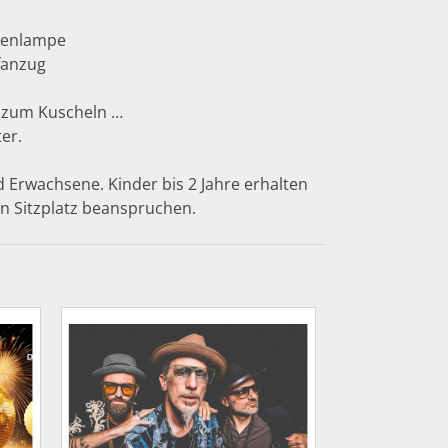
chenlampe
fanzug
 zum Kuscheln …
ter.
d Erwachsene. Kinder bis 2 Jahre erhalten
nen Sitzplatz beanspruchen.