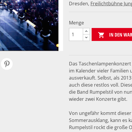
Dresden,
Freilichtbühne Ju
Menge
IN DEN WA

Das Taschenlampenkonzert g
im Kalender vieler Familien u
ausverkauft. Selbst, als 20
auch diese restlos voll. Di
die Band Rumpelstil von nun
wieder zwei Konzerte gibt.
Von ungefähr kommt dieser 
Sommerausklang, kann es k
Rumpelstil rockt die große 