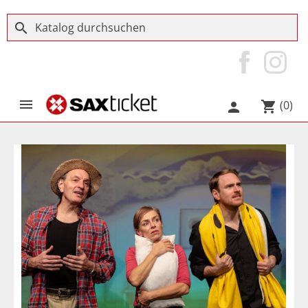
search

(0)
shopping_cart
