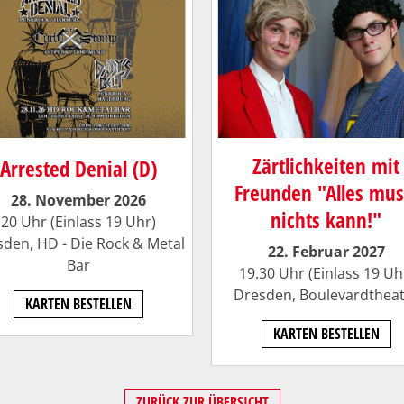
Zärtlichkeiten mit
Arrested Denial (D)
Freunden "Alles mus
28. November 2026
nichts kann!"
20 Uhr (Einlass 19 Uhr)
sden,
HD - Die Rock & Metal
22. Februar 2027
Bar
19.30 Uhr (Einlass 19 Uh
Dresden, Boulevardthea
KARTEN BESTELLEN
KARTEN BESTELLEN
ZURÜCK ZUR ÜBERSICHT