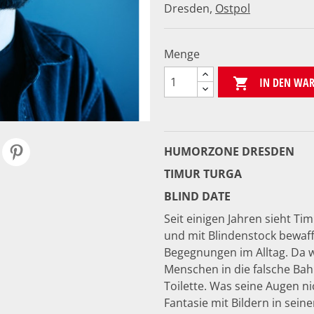
Dresden,
Ostpol
Menge
IN DEN WA

HUMORZONE DRESDEN
TIMUR TURGA
BLIND DATE
Seit einigen Jahren sieht Ti
und mit Blindenstock bewaff
Begegnungen im Alltag. Da w
Menschen in die falsche Bahn
Toilette. Was seine Augen n
Fantasie mit Bildern in sein