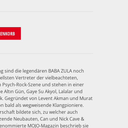
RENKORB
g sind die legendären BABA ZULA noch
llsten Vertreter der vielbeachteten,
n Psych-Rock-Szene und stehen in einer
e Altın Gün, Gaye Su Akyol, Lalalar und
ek. Gegründet von Levent Akman und Murat
on bald als wegweisende Klangpioniere.
schaft bildete sich, zu welcher auch
zende Neubauten, Can und Nick Cave &
renommierte MOJO-Magazin beschrieb sie