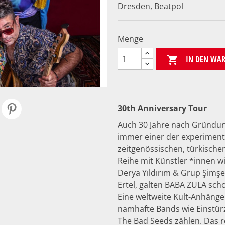
Dresden,
Beatpol
Menge
IN DEN WA

30th Anniversary Tour
Auch 30 Jahre nach Gründun
immer einer der experimente
zeitgenössischen, türkische
Reihe mit Künstler *innen wi
Derya Yıldırım & Grup Şimş
Ertel, galten BABA ZULA sch
Eine weltweite Kult-Anhänger
namhafte Bands wie Einstür
The Bad Seeds zählen. Das 