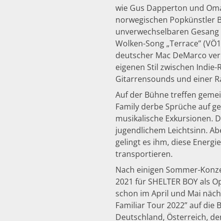
wie Gus Dapperton und Omar
norwegischen Popkünstler B
unverwechselbaren Gesang z
Wolken-Song „Terrace” (VÖ11
deutscher Mac DeMarco verh
eigenen Stil zwischen Indi
Gitarrensounds und einer R
Auf der Bühne treffen gemei
Family derbe Sprüche auf g
musikalische Exkursionen. De
jugendlichem Leichtsinn. Ab
gelingt es ihm, diese Energi
transportieren.
Nach einigen Sommer-Konzer
2021 für SHELTER BOY als Op
schon im April und Mai nächs
Familiar Tour 2022” auf die
Deutschland, Österreich, de