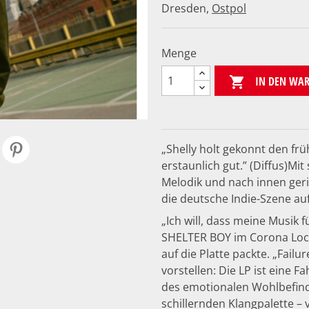
Dresden,
Ostpol
Menge
IN DEN WA

„Shelly holt gekonnt den fr
erstaunlich gut.” (Diffus)Mit
Melodik und nach innen geri
die deutsche Indie-Szene auf
„Ich will, dass meine Musik f
SHELTER BOY im Corona Lock
auf die Platte packte. „Fail
vorstellen: Die LP ist eine 
des emotionalen Wohlbefinde
schillernden Klangpalette 