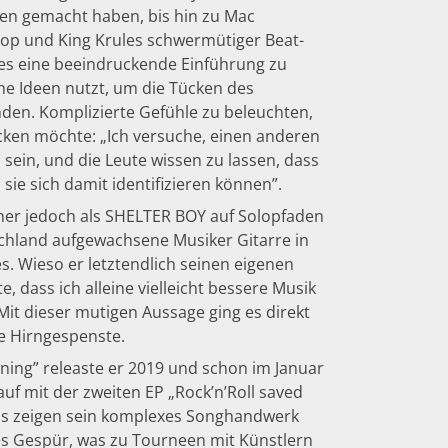
en gemacht haben, bis hin zu Mac
p und King Krules schwermütiger Beat-
 es eine beeindruckende Einführung zu
che Ideen nutzt, um die Tücken des
en. Komplizierte Gefühle zu beleuchten,
cken möchte: „Ich versuche, einen anderen
u sein, und die Leute wissen zu lassen, dass
 sie sich damit identifizieren können”.
ner jedoch als SHELTER BOY auf Solopfaden
tschland aufgewachsene Musiker Gitarre in
es. Wieso er letztendlich seinen eigenen
, dass ich alleine vielleicht bessere Musik
Mit dieser mutigen Aussage ging es direkt
ne Hirngespenste.
ing” releaste er 2019 und schon im Januar
rauf mit der zweiten EP „Rock’n’Roll saved
EPs zeigen sein komplexes Songhandwerk
es Gespür, was zu Tourneen mit Künstlern