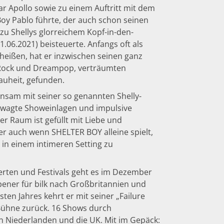
 Apollo sowie zu einem Auftritt mit dem
oy Pablo führte, der auch schon seinen
u Shellys glorreichem Kopf-in-den-
.06.2021) beisteuerte. Anfangs oft als
eißen, hat er inzwischen seinen ganz
e-Rock und Dreampop, verträumten
auheit, gefunden.
nsam mit seiner so genannten Shelly-
ewagte Showeinlagen und impulsive
r Raum ist gefüllt mit Liebe und
er auch wenn SHELTER BOY alleine spielt,
e in einem intimeren Setting zu
ten und Festivals geht es im Dezember
ener für bilk nach Großbritannien und
ten Jahres kehrt er mit seiner „Failure
 Bühne zurück. 16 Shows durch
n Niederlanden und die UK. Mit im Gepäck: