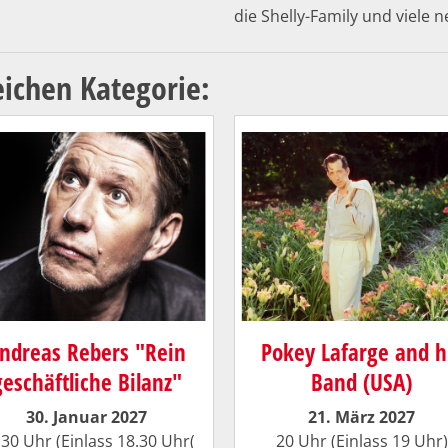
die Shelly-Family und viele 
eichen Kategorie:
ndreas Rebers "Rein
Pokey Lafarge and h
geschäftliche Bilanz"
Band (USA)
30. Januar 2027
21. März 2027
.30 Uhr (Einlass 18.30 Uhr(
20 Uhr (Einlass 19 Uhr)