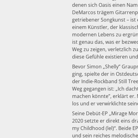
denen sich Oasis einen Nam
DeMarcos trägem Gitarrenpo
getriebener Songkunst – ist
einem Künstler, der klassis
modernen Lebens zu ergründ
ist genau das, was er bezwe
Weg zu zeigen, verletzlich z
diese Gefühle existieren und
Bevor Simon „Shelly” Graup
ging, spielte der in Ostdeu
der Indie-Rockband Still Tre
Weg gegangen ist: „Ich dachte
machen könnte”, erklärt er. 
los und er verwirklichte sei
Seine Debüt-EP „Mirage Morn
2020 setzte er direkt eins d
my Childhood (lel)“. Beide 
und sein reiches melodisch