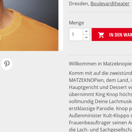
Dresden,
Boulevardtheater
Menge
IN DEN WA

Willkommen in Matzeknopi
Komm mit auf die zweistündi
MATZEKNOPien, dem Land, in
Hauptgericht und Dessert vol
übernimmt King Knop höchst
vollmundig Deine Lachmuskel
erstklassige Parodie. Knop 
Außenminister Kult-Kloppo 
Frauenbeauftrager seinen A
die Lach- und Sachgesellschaf