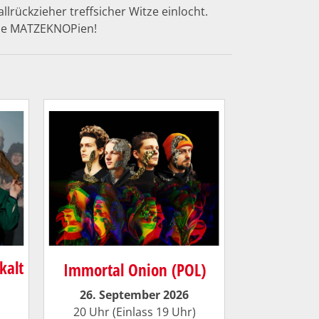
lrückzieher treffsicher Witze einlocht.
he MATZEKNOPien!
kalt
Immortal Onion (POL)
26. September 2026
20 Uhr (Einlass 19 Uhr)