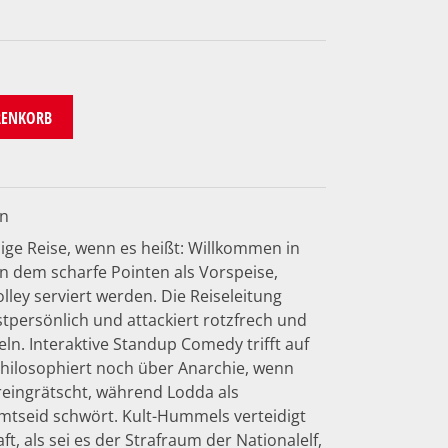
RENKORB
en
ge Reise, wenn es heißt: Willkommen in
 dem scharfe Pointen als Vorspeise,
ley serviert werden. Die Reiseleitung
persönlich und attackiert rotzfrech und
n. Interaktive Standup Comedy trifft auf
philosophiert noch über Anarchie, wenn
reingrätscht, während Lodda als
mtseid schwört. Kult-Hummels verteidigt
t, als sei es der Strafraum der Nationalelf,