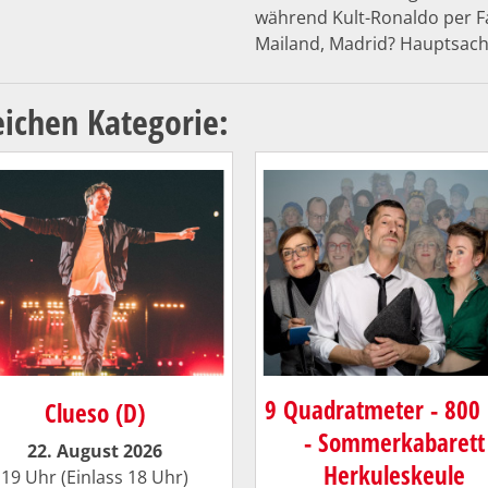
während Kult-Ronaldo per Fal
Mailand, Madrid? Hauptsac
eichen Kategorie:
9 Quadratmeter - 800 
Clueso (D)
- Sommerkabarett
22. August 2026
Herkuleskeule
19 Uhr (Einlass 18 Uhr)