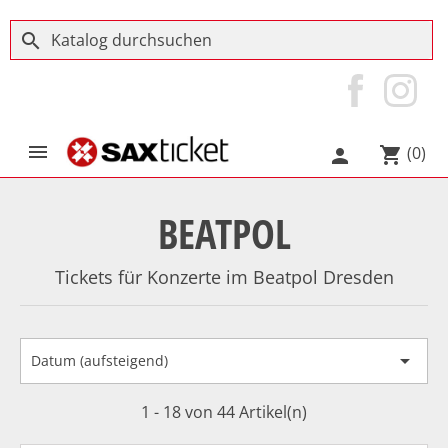
search

(0)
shopping_cart

BEATPOL
Tickets für Konzerte im Beatpol Dresden

Datum (aufsteigend)
1 - 18 von 44 Artikel(n)